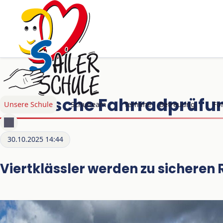
Praktische Fahrradprüfu
Navigation überspringen
Unsere Schule
Schulteam
Termine
Betreuung
Fö
30.10.2025 14:44
Viertklässler werden zu sicheren