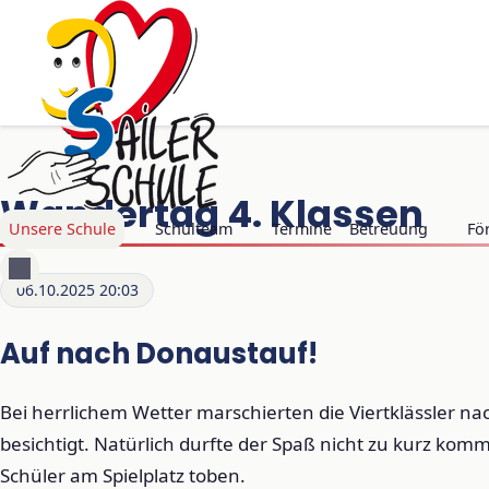
Wandertag 4. Klassen
Navigation überspringen
Unsere Schule
Schulteam
Termine
Betreuung
Fö
06.10.2025 20:03
Auf nach Donaustauf!
Bei herrlichem Wetter marschierten die Viertklässler n
besichtigt. Natürlich durfte der Spaß nicht zu kurz ko
Schüler am Spielplatz toben.