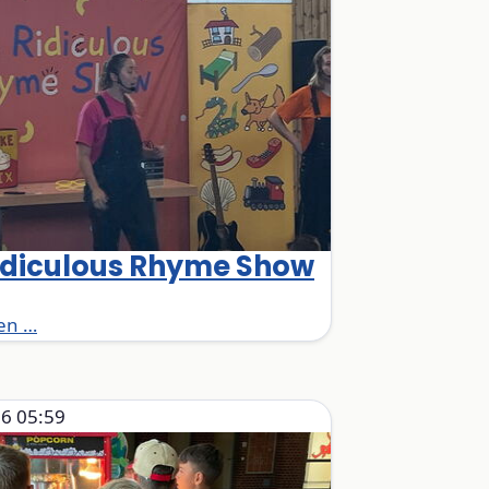
idiculous Rhyme Show
The Ridiculous Rhyme Show
en …
6 05:59