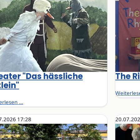
eater "Das hässliche
The R
lein"
Weiterles
Theater "Das hässliche Entlein"
erlesen …
7.2026 17:28
20.07.202