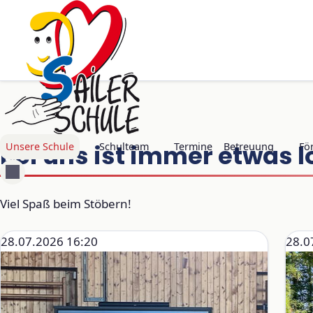
Navigation überspringen
Bei uns ist immer etwas l
Unsere Schule
Schulteam
Termine
Betreuung
Fö
Viel Spaß beim Stöbern!
28.07.2026 16:20
28.0