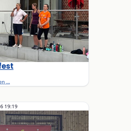
fest
Sportfest
en …
6 19:19