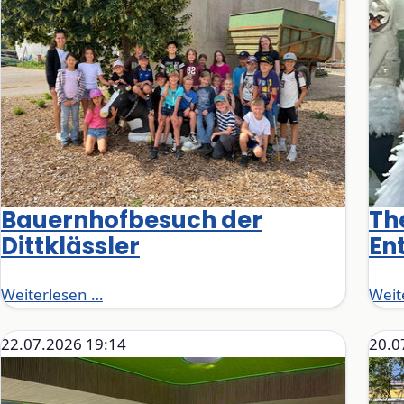
Bauernhofbesuch der
Th
Dittklässler
Ent
Bauernhofbesuch der Dittklässler
Weiterlesen …
Weit
22.07.2026 19:14
20.0