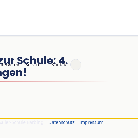
ur Schule: 4.
rderverein
Service
Kontakt
ngen!
Sailer-Schule Barbing |
Datenschutz
|
Impressum