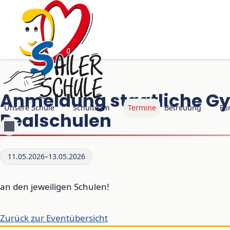
Anmeldung staatliche G
Navigation überspringen
Unsere Schule
Schulteam
Termine
Betreuung
Fö
Realschulen
11.05.2026–13.05.2026
an den jeweiligen Schulen!
Zurück zur Eventübersicht