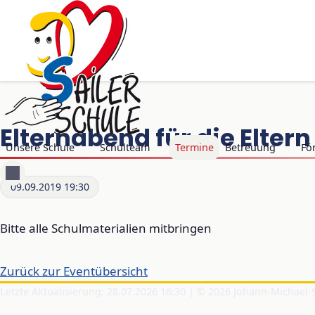
Elternabend für die Elter
Navigation überspringen
Unsere Schule
Schulteam
Termine
Betreuung
Fö
09.09.2019 19:30
Bitte alle Schulmaterialien mitbringen
Zurück zur Eventübersicht
Letzte Aktualisierung: 28.07.2026 16:30 | © 2026 Johann-Michael-