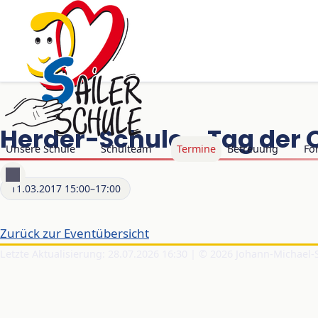
Herder-Schule - Tag der 
Navigation überspringen
Unsere Schule
Schulteam
Termine
Betreuung
Fö
11.03.2017 15:00–17:00
Zurück zur Eventübersicht
Letzte Aktualisierung: 28.07.2026 16:30 | © 2026 Johann-Michael-