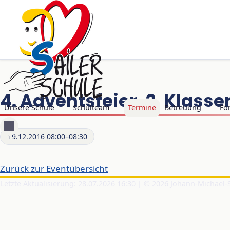
4. Adventsfeier, 2. Klasse
Navigation überspringen
Unsere Schule
Schulteam
Termine
Betreuung
Fö
19.12.2016 08:00–08:30
Zurück zur Eventübersicht
Letzte Aktualisierung: 28.07.2026 16:30 | © 2026 Johann-Michael-